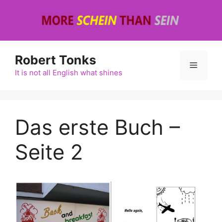
Zum
Inhalt
springen
Robert Tonks
Menü
It is not all English what shines
Das erste Buch –
Seite 2