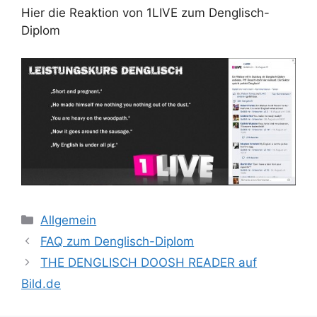
Hier die Reaktion von 1LIVE zum Denglisch-
Diplom
Kategorien
Allgemein
FAQ zum Denglisch-Diplom
THE DENGLISCH DOOSH READER auf
Bild.de