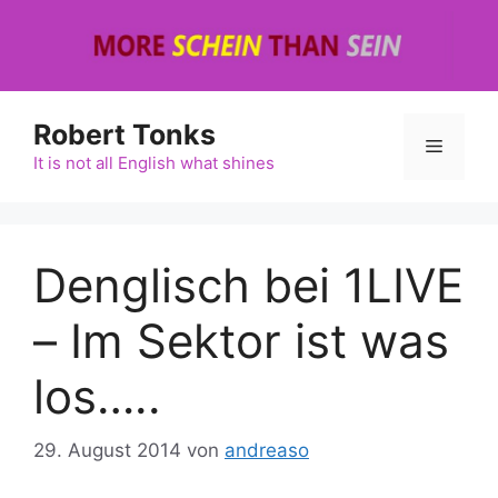
Zum
Inhalt
springen
Robert Tonks
Menü
It is not all English what shines
Denglisch bei 1LIVE
– Im Sektor ist was
los…..
29. August 2014
von
andreaso